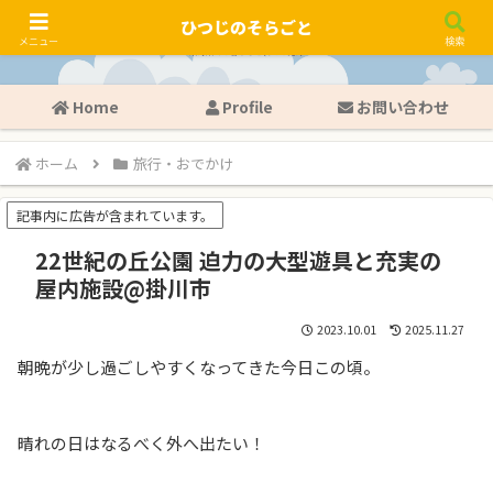
ひつじのそらごと
メニュー
検索
Home
Profile
お問い合わせ
ホーム
旅行・おでかけ
記事内に広告が含まれています。
22世紀の丘公園 迫力の大型遊具と充実の
屋内施設@掛川市
2023.10.01
2025.11.27
朝晩が少し過ごしやすくなってきた今日この頃。
晴れの日はなるべく外へ出たい！