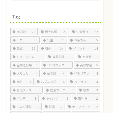
Tag
宿泊記
28
観光名所
27
知育遊び
22
カフェ
20
公園
19
おもちゃ
15
雑談
15
和食
14
イベント
14
ミュージアム
13
成長記録
13
水族館
7
室内遊び場
5
100均グッズ
5
英語学習
5
メルカリ
4
動物園
4
イタリアン
4
病気
4
ハプニング
4
ベーカリー
4
育児グッズ
3
在宅ワーク
3
絵本
3
習い事
3
キャンプ
3
離乳食
2
ブログ運営
2
洋食
2
テーマパーク
2