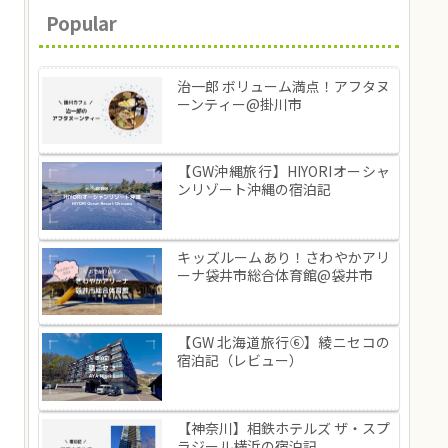
Popular
治一郎 ボリューム満点！アフタヌ
ーンティー@掛川市
【GW沖縄旅行】HIYORIオーシャ
ンリゾート沖縄の宿泊記
キッズルームあり！さわやかアリ
ーナ袋井市総合体育館@袋井市
【GW 北海道旅行⑥】綾ニセコの
宿泊記（レビュー）
【神奈川】相鉄ホテルズ ザ・スプ
ラジール横浜の宿泊記