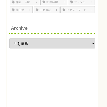
神社・仏閣
2
中華料理
1
フレンチ
1
園生活
1
日商簿記
1
ファストフード
1
Archive