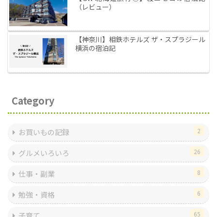
（レビュー）
【神奈川】相鉄ホテルズ ザ・スプラジール
横浜の宿泊記
Category
2
お買いもの記録
26
グルメいろいろ
8
仕事・副業
6
勉強・資格
65
子育て