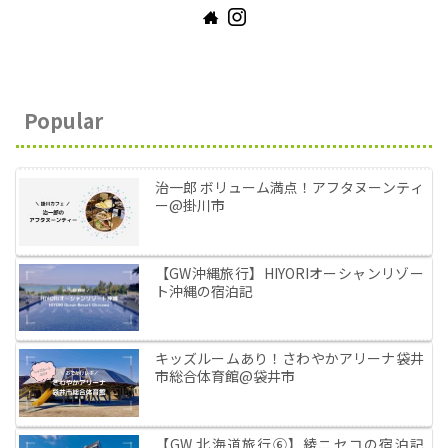
Popular
治一郎 ボリューム満点！アフタヌーンティ
ー@掛川市
【GW沖縄旅行】HIYORIオーシャンリゾー
ト沖縄の宿泊記
キッズルームあり！さわやかアリーナ袋井
市総合体育館@袋井市
【GW 北海道旅行⑥】綾ニセコの宿泊記