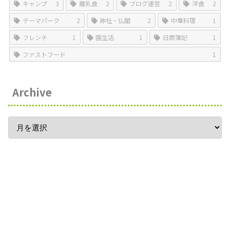
キャンプ
3
離乳食
2
ブログ運営
2
洋食
2
テーマパーク
2
神社・仏閣
2
中華料理
1
フレンチ
1
園生活
1
日商簿記
1
ファストフード
1
Archive