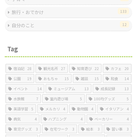
133
旅行・おでかけ
12
自分のこと
Tag
宿泊記
28
観光名所
27
知育遊び
22
カフェ
20
公園
19
おもちゃ
15
雑談
15
和食
14
イベント
14
ミュージアム
13
成長記録
13
水族館
7
室内遊び場
5
100均グッズ
5
英語学習
5
メルカリ
4
動物園
4
イタリアン
4
病気
4
ハプニング
4
ベーカリー
4
育児グッズ
3
在宅ワーク
3
絵本
3
習い事
3