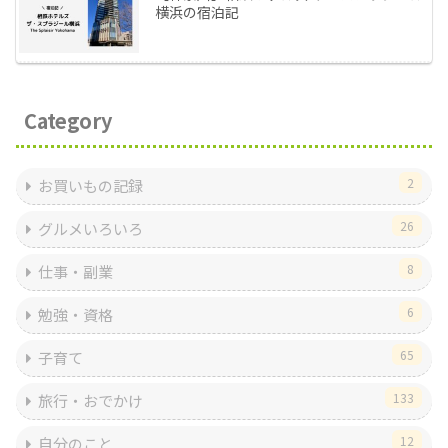
横浜の宿泊記
Category
2
お買いもの記録
26
グルメいろいろ
8
仕事・副業
6
勉強・資格
65
子育て
133
旅行・おでかけ
12
自分のこと