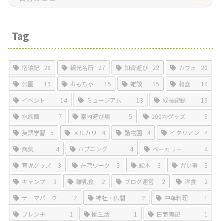
Tag
宿泊記
28
観光名所
27
知育遊び
22
カフェ
20
公園
19
おもちゃ
15
雑談
15
和食
14
イベント
14
ミュージアム
13
成長記録
13
水族館
7
室内遊び場
5
100均グッズ
5
英語学習
5
メルカリ
4
動物園
4
イタリアン
4
病気
4
ハプニング
4
ベーカリー
4
育児グッズ
3
在宅ワーク
3
絵本
3
習い事
3
キャンプ
3
離乳食
2
ブログ運営
2
洋食
2
テーマパーク
2
神社・仏閣
2
中華料理
1
フレンチ
1
園生活
1
日商簿記
1