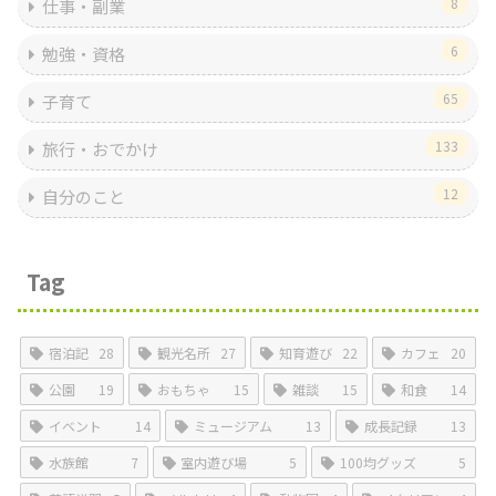
8
仕事・副業
6
勉強・資格
65
子育て
133
旅行・おでかけ
12
自分のこと
Tag
宿泊記
28
観光名所
27
知育遊び
22
カフェ
20
公園
19
おもちゃ
15
雑談
15
和食
14
イベント
14
ミュージアム
13
成長記録
13
水族館
7
室内遊び場
5
100均グッズ
5