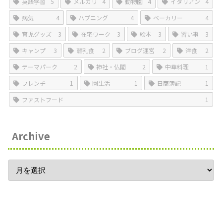
英語学習
5
メルカリ
4
動物園
4
イタリアン
4
病気
4
ハプニング
4
ベーカリー
4
育児グッズ
3
在宅ワーク
3
絵本
3
習い事
3
キャンプ
3
離乳食
2
ブログ運営
2
洋食
2
テーマパーク
2
神社・仏閣
2
中華料理
1
フレンチ
1
園生活
1
日商簿記
1
ファストフード
1
Archive