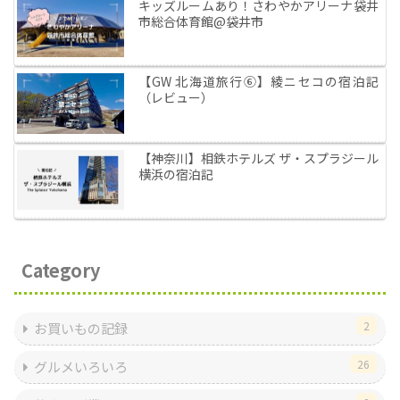
キッズルームあり！さわやかアリーナ袋井
市総合体育館@袋井市
【GW 北海道旅行⑥】綾ニセコの宿泊記
（レビュー）
【神奈川】相鉄ホテルズ ザ・スプラジール
横浜の宿泊記
Category
2
お買いもの記録
26
グルメいろいろ