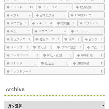
イベント
14
ミュージアム
13
成長記録
13
水族館
7
室内遊び場
5
100均グッズ
5
英語学習
5
メルカリ
4
動物園
4
イタリアン
4
病気
4
ハプニング
4
ベーカリー
4
育児グッズ
3
在宅ワーク
3
絵本
3
習い事
3
キャンプ
3
離乳食
2
ブログ運営
2
洋食
2
テーマパーク
2
神社・仏閣
2
中華料理
1
フレンチ
1
園生活
1
日商簿記
1
ファストフード
1
Archive