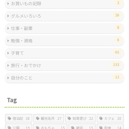
2
お買いもの記録
26
グルメいろいろ
8
仕事・副業
6
勉強・資格
65
子育て
133
旅行・おでかけ
12
自分のこと
Tag
宿泊記
28
観光名所
27
知育遊び
22
カフェ
20
公園
19
おもちゃ
15
雑談
15
和食
14