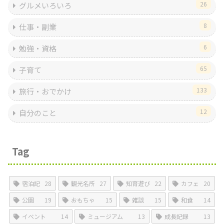
26
グルメいろいろ
8
仕事・副業
6
勉強・資格
65
子育て
133
旅行・おでかけ
12
自分のこと
Tag
宿泊記
28
観光名所
27
知育遊び
22
カフェ
20
公園
19
おもちゃ
15
雑談
15
和食
14
イベント
14
ミュージアム
13
成長記録
13