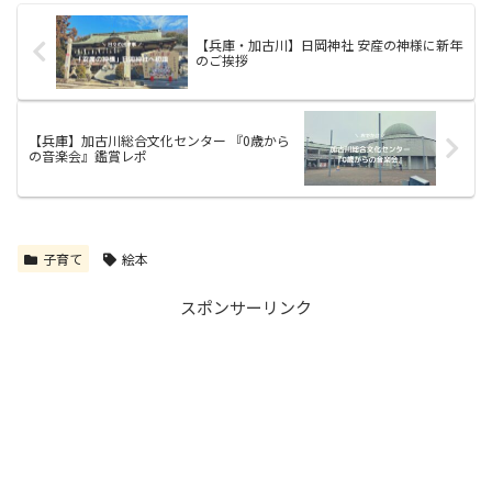
【兵庫・加古川】日岡神社 安産の神様に新年
のご挨拶
【兵庫】加古川総合文化センター 『0歳から
の音楽会』鑑賞レポ
子育て
絵本
スポンサーリンク