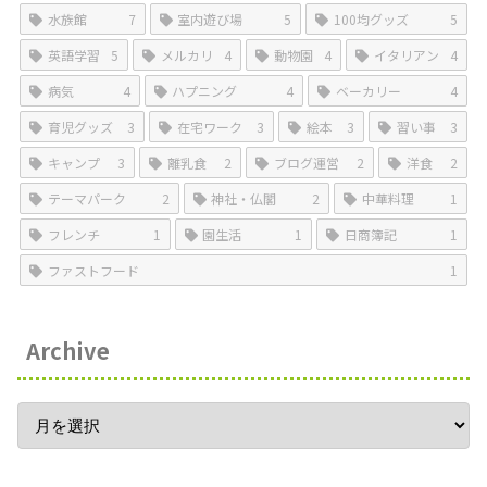
水族館
7
室内遊び場
5
100均グッズ
5
英語学習
5
メルカリ
4
動物園
4
イタリアン
4
病気
4
ハプニング
4
ベーカリー
4
育児グッズ
3
在宅ワーク
3
絵本
3
習い事
3
キャンプ
3
離乳食
2
ブログ運営
2
洋食
2
テーマパーク
2
神社・仏閣
2
中華料理
1
フレンチ
1
園生活
1
日商簿記
1
ファストフード
1
Archive