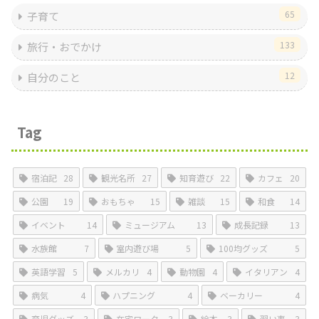
65
子育て
133
旅行・おでかけ
12
自分のこと
Tag
宿泊記
28
観光名所
27
知育遊び
22
カフェ
20
公園
19
おもちゃ
15
雑談
15
和食
14
イベント
14
ミュージアム
13
成長記録
13
水族館
7
室内遊び場
5
100均グッズ
5
英語学習
5
メルカリ
4
動物園
4
イタリアン
4
病気
4
ハプニング
4
ベーカリー
4
育児グッズ
3
在宅ワーク
3
絵本
3
習い事
3