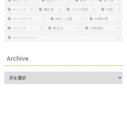
キャンプ
3
離乳食
2
ブログ運営
2
洋食
2
テーマパーク
2
神社・仏閣
2
中華料理
1
フレンチ
1
園生活
1
日商簿記
1
ファストフード
1
Archive