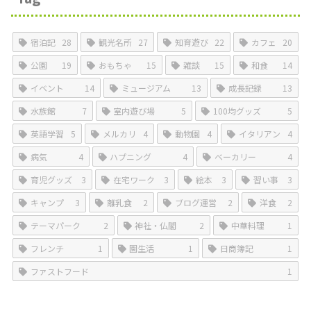
宿泊記
28
観光名所
27
知育遊び
22
カフェ
20
公園
19
おもちゃ
15
雑談
15
和食
14
イベント
14
ミュージアム
13
成長記録
13
水族館
7
室内遊び場
5
100均グッズ
5
英語学習
5
メルカリ
4
動物園
4
イタリアン
4
病気
4
ハプニング
4
ベーカリー
4
育児グッズ
3
在宅ワーク
3
絵本
3
習い事
3
キャンプ
3
離乳食
2
ブログ運営
2
洋食
2
テーマパーク
2
神社・仏閣
2
中華料理
1
フレンチ
1
園生活
1
日商簿記
1
ファストフード
1