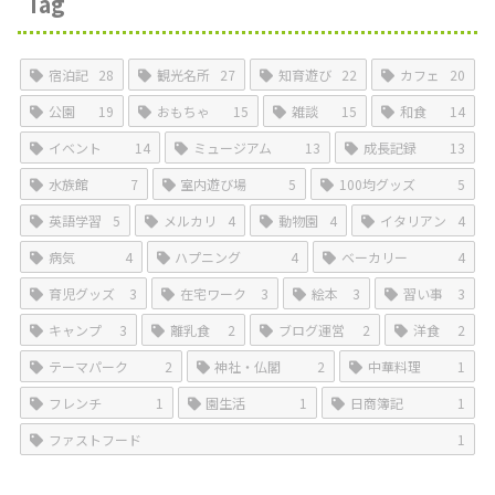
Tag
宿泊記
28
観光名所
27
知育遊び
22
カフェ
20
公園
19
おもちゃ
15
雑談
15
和食
14
イベント
14
ミュージアム
13
成長記録
13
水族館
7
室内遊び場
5
100均グッズ
5
英語学習
5
メルカリ
4
動物園
4
イタリアン
4
病気
4
ハプニング
4
ベーカリー
4
育児グッズ
3
在宅ワーク
3
絵本
3
習い事
3
キャンプ
3
離乳食
2
ブログ運営
2
洋食
2
テーマパーク
2
神社・仏閣
2
中華料理
1
フレンチ
1
園生活
1
日商簿記
1
ファストフード
1