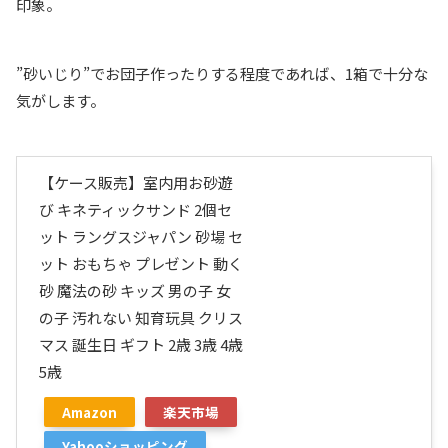
印象。
”砂いじり”でお団子作ったりする程度であれば、1箱で十分な
気がします。
【ケース販売】室内用お砂遊
び キネティックサンド 2個セ
ット ラングスジャパン 砂場 セ
ット おもちゃ プレゼント 動く
砂 魔法の砂 キッズ 男の子 女
の子 汚れない 知育玩具 クリス
マス 誕生日 ギフト 2歳 3歳 4歳
5歳
Amazon
楽天市場
Yahooショッピング