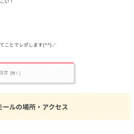
ごい！
ことでレポします(^^)／
目次
モールの場所・アクセス