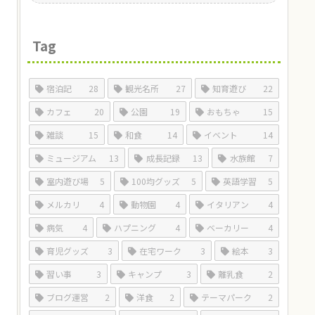
Tag
宿泊記
28
観光名所
27
知育遊び
22
カフェ
20
公園
19
おもちゃ
15
雑談
15
和食
14
イベント
14
ミュージアム
13
成長記録
13
水族館
7
室内遊び場
5
100均グッズ
5
英語学習
5
メルカリ
4
動物園
4
イタリアン
4
病気
4
ハプニング
4
ベーカリー
4
育児グッズ
3
在宅ワーク
3
絵本
3
習い事
3
キャンプ
3
離乳食
2
ブログ運営
2
洋食
2
テーマパーク
2