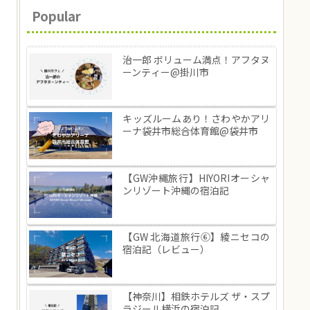
Popular
治一郎 ボリューム満点！アフタヌ
ーンティー@掛川市
キッズルームあり！さわやかアリ
ーナ袋井市総合体育館@袋井市
【GW沖縄旅行】HIYORIオーシャ
ンリゾート沖縄の宿泊記
【GW 北海道旅行⑥】綾ニセコの
宿泊記（レビュー）
【神奈川】相鉄ホテルズ ザ・スプ
ラジール横浜の宿泊記