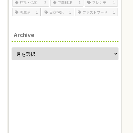
神社・仏閣
2
中華料理
1
フレンチ
1
園生活
1
日商簿記
1
ファストフード
1
Archive