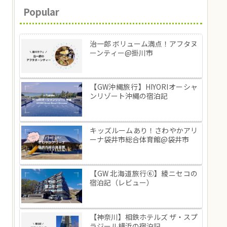
Popular
治一郎 ボリューム満点！アフタヌ
ーンティー@掛川市
【GW沖縄旅行】HIYORIオーシャ
ンリゾート沖縄の宿泊記
キッズルームあり！さわやかアリ
ーナ袋井市総合体育館@袋井市
【GW 北海道旅行⑥】綾ニセコの
宿泊記（レビュー）
【神奈川】相鉄ホテルズ ザ・スプ
ラジール横浜の宿泊記