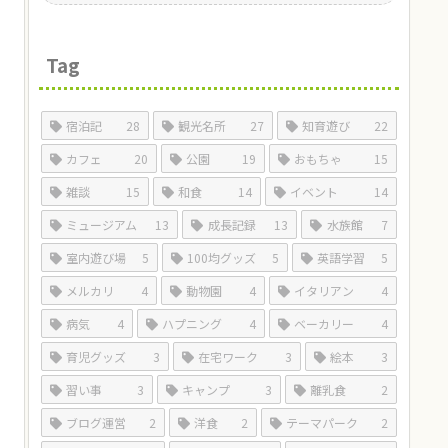
Tag
宿泊記
28
観光名所
27
知育遊び
22
カフェ
20
公園
19
おもちゃ
15
雑談
15
和食
14
イベント
14
ミュージアム
13
成長記録
13
水族館
7
室内遊び場
5
100均グッズ
5
英語学習
5
メルカリ
4
動物園
4
イタリアン
4
病気
4
ハプニング
4
ベーカリー
4
育児グッズ
3
在宅ワーク
3
絵本
3
習い事
3
キャンプ
3
離乳食
2
ブログ運営
2
洋食
2
テーマパーク
2