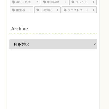
神社・仏閣
2
中華料理
1
フレンチ
1
園生活
1
日商簿記
1
ファストフード
1
Archive