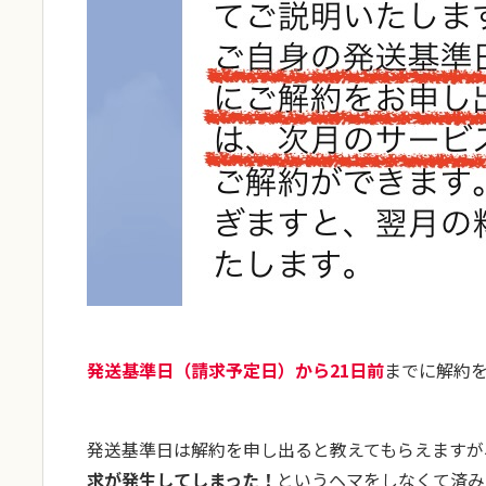
発送基準日
（
請求予定日
）
から21日前
までに解約
発送基準日は解約を申し出ると教えてもらえますが
求が発生してしまった！
というヘマをしなくて済み