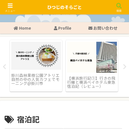
ひつじのそらごと
メニュー
検索
Home
Profile
お問い合わせ
ロ
掛川森林果樹公園アトリエ
【
【横浜旅行記①】行きの飛
ろ
自然の中の人気カフェでモ
ザ
行機と横浜ベイホテル東急
ーニング@掛川市
泊
宿泊記（レビュー）
宿泊記