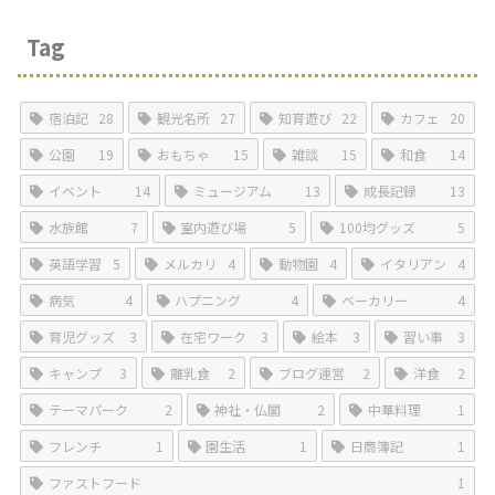
Tag
宿泊記
28
観光名所
27
知育遊び
22
カフェ
20
公園
19
おもちゃ
15
雑談
15
和食
14
イベント
14
ミュージアム
13
成長記録
13
水族館
7
室内遊び場
5
100均グッズ
5
英語学習
5
メルカリ
4
動物園
4
イタリアン
4
病気
4
ハプニング
4
ベーカリー
4
育児グッズ
3
在宅ワーク
3
絵本
3
習い事
3
キャンプ
3
離乳食
2
ブログ運営
2
洋食
2
テーマパーク
2
神社・仏閣
2
中華料理
1
フレンチ
1
園生活
1
日商簿記
1
ファストフード
1