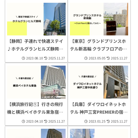
【静岡】子連れで快適ステイ
【東京】グランドプリンスホ
♪ホテルグランヒルズ静岡の
テル新高輪 クラブフロアの宿
宿泊記（レビュー）
泊記（レビュー）
2023.08.10
2025.11.27
2023.05.05
2025.11.27
【兵庫】ダイワロイネットホ
【横浜旅行記①】行きの飛行
テル 神戸三宮PREMIERの宿泊
機と横浜ベイホテル東急宿泊
記（レビュー）
記（レビュー）
2023.04.10
2025.11.27
2023.01.25
2025.11.27