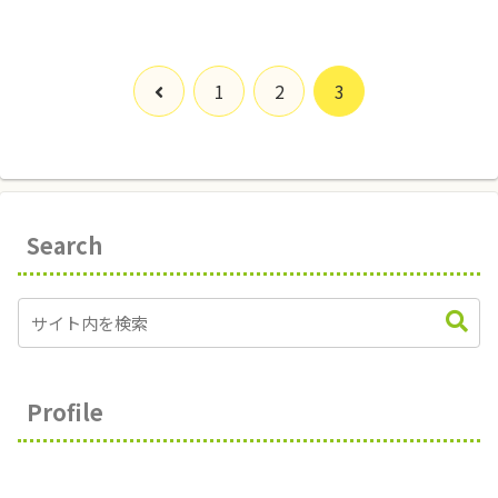
前
1
2
3
へ
Search
Profile